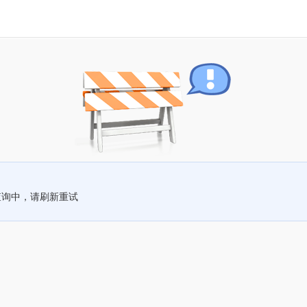
查询中，请刷新重试