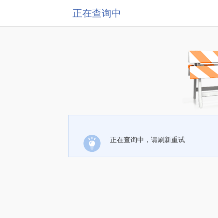
正在查询中
正在查询中，请刷新重试