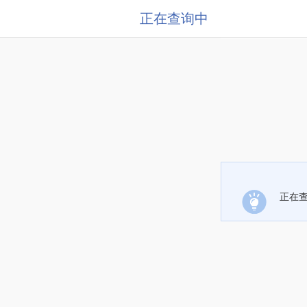
正在查询中
正在