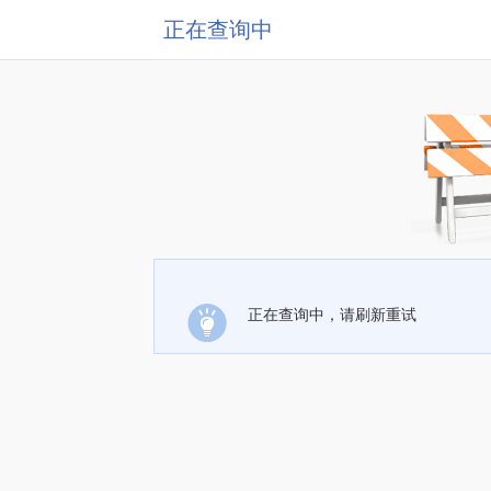
正在查询中
正在查询中，请刷新重试