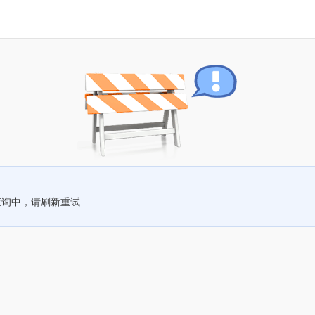
查询中，请刷新重试