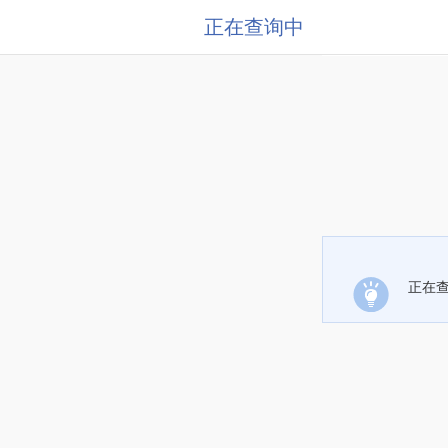
正在查询中
正在