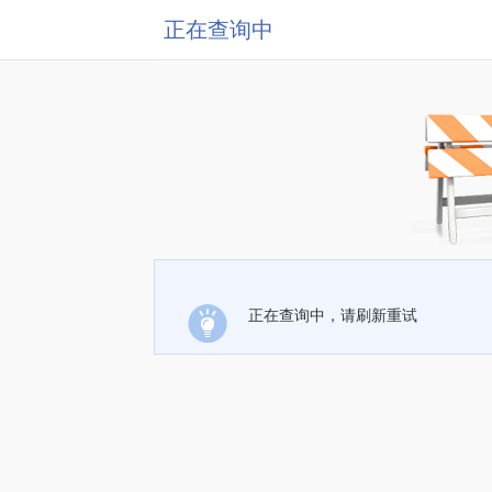
正在查询中
正在查询中，请刷新重试