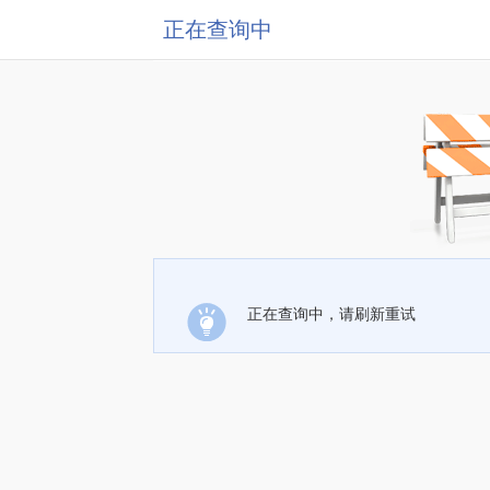
正在查询中
正在查询中，请刷新重试