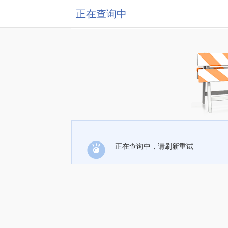
正在查询中
正在查询中，请刷新重试